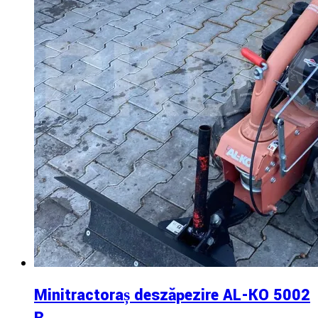
Minitractoraș deszăpezire AL-KO 5002