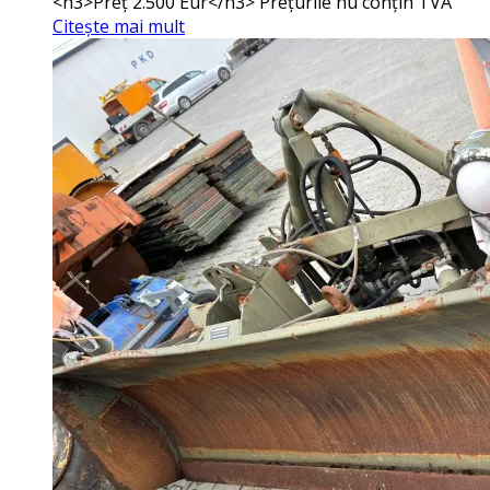
<h3>Preț 2.500 Eur</h3> Prețurile nu conțin TVA
Citește mai mult