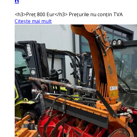
R
<h3>Preț 800 Eur</h3> Prețurile nu conțin TVA
Citește mai mult