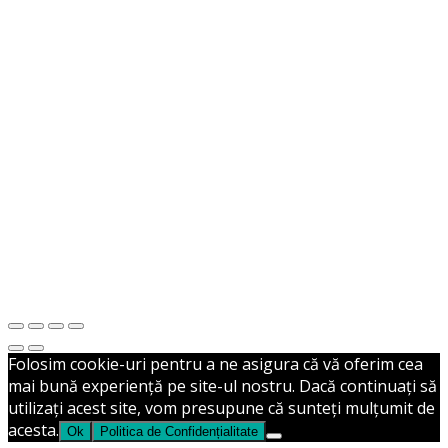
Excavatoare
Buldozere
Miniexcavatoare
Roți de ghidaj
Excavatoare
Buldozere
Șenile cauciuc
Lame de uzură pentru cupe
Accesorii prindere
Fără categorie
Nou în stoc
Contact
Folosim cookie-uri pentru a ne asigura că vă oferim cea
mai bună experiență pe site-ul nostru. Dacă continuați să
utilizați acest site, vom presupune că sunteți mulțumit de
acesta.
Ok
Politica de Confidențialitate