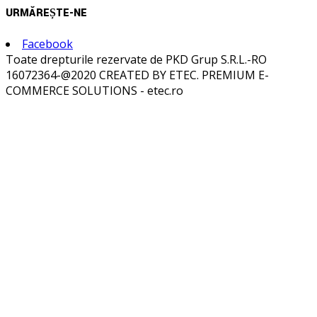
URMĂREȘTE-NE
Facebook
Toate drepturile rezervate de PKD Grup S.R.L.-RO
16072364-@2020 CREATED BY ETEC. PREMIUM E-
COMMERCE SOLUTIONS - etec.ro
Acasă
Despre noi
Categorii
Utilaje și ehipamente
Utilaje terasiere
Excavatoare
Excavatoare pe șenile
Excavatoare pe pneuri
Încărcătoare frontale
Încărcătoare frontale pe pneuri
Încărcătoare frontale pe șenile
Buldoexcavatoare
Buldozere