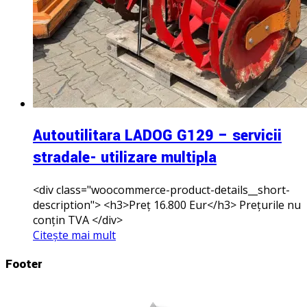
Autoutilitara LADOG G129 – servicii
stradale- utilizare multipla
<div class="woocommerce-product-details__short-
description"> <h3>Preț 16.800 Eur</h3> Prețurile nu
conțin TVA </div>
Citește mai mult
Footer