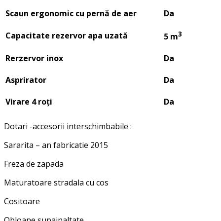
Scaun ergonomic cu pernă de aer
Da
3
Capacitate rezervor apa uzată
5 m
Rerzervor inox
Da
Asprirator
Da
Virare 4 ro
ți
Da
Dotari -accesorii interschimbabile :
Sararita – an fabricatie 2015
Freza de zapada
Maturatoare stradala cu cos
Cositoare
Obloane supainaltate