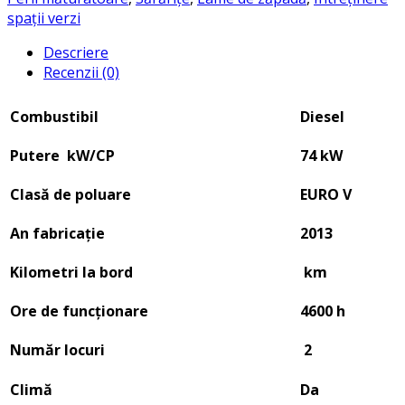
spații verzi
Descriere
Recenzii (0)
Combustibil
Diesel
Putere kW/CP
74 kW
Clasă de poluare
EURO V
An fabricație
2013
Kilometri la bord
km
Ore de funcționare
4600 h
Număr locuri
2
Climă
Da