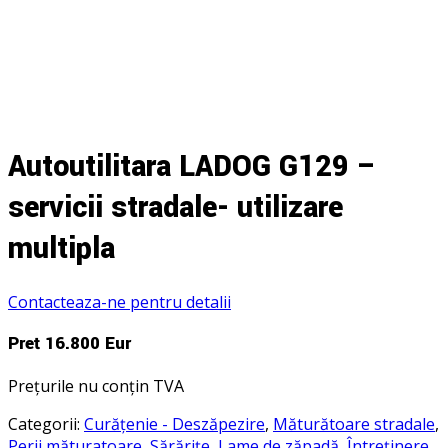
Autoutilitara LADOG G129 –
servicii stradale- utilizare
multipla
Contacteaza-ne pentru detalii
Preț 16.800 Eur
Prețurile nu conțin TVA
Categorii:
Curățenie - Deszăpezire
,
Măturătoare stradale
,
Perii măturatoare
,
Sărărițe
,
Lame de zăpadă
,
Întreținere