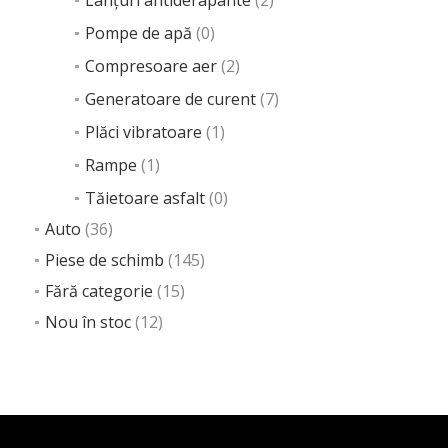
Lanțuri antiderapante
(2)
Tocătoare lemn
Pompe de apă
(0)
Accesorii
Compresoare aer
(2)
Cupe
Furci
Generatoare de curent
(7)
Greifere
Plăci vibratoare
(1)
Lame
Rampe
(1)
Picoane
Sisteme de ancorare
Tăietoare asfalt
(0)
Chingi
Auto
(36)
Lanțuri
Piese de schimb
(145)
Lanțuri antiderapante
Fără categorie
(15)
Pompe de apă
Compresoare aer
Nou în stoc
(12)
Generatoare de curent
Plăci vibratoare
Rampe
Tăietoare asfalt
Auto