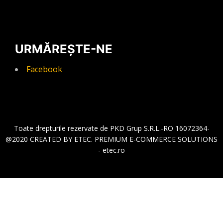
Papuci de șenile
Role sistem de rulare
Role susținătoare
URMĂREȘTE-NE
Role rulare
Roți dințate
Facebook
Excavatoare
Buldozere
Miniexcavatoare
Roți de ghidaj
Excavatoare
Toate drepturile rezervate de PKD Grup S.R.L.-RO 16072364-
Buldozere
@2020 CREATED BY ETEC. PREMIUM E-COMMERCE SOLUTIONS
Șenile cauciuc
- etec.ro
Lame de uzură pentru cupe
Accesorii prindere
Fără categorie
Nou în stoc
Contact