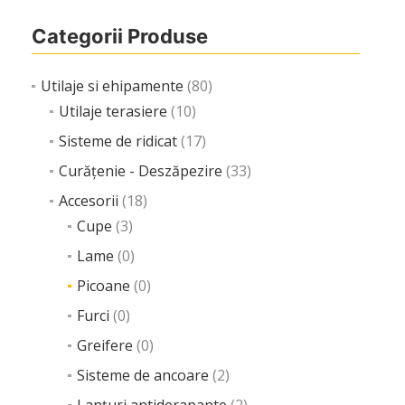
Motostivuitoare
Categorii Produse
Diesel
Electrice
Gaz
Utilaje si ehipamente
(80)
Nacele
Utilaje terasiere
(10)
Telescopice
Sisteme de ridicat
(17)
Tip foarfecă
Curățenie - Deszăpezire
(33)
Macarale
Platforme autopropulsate
Accesorii
(18)
Transpaleți
Cupe
(3)
Curățenie – Deszăpezire
Lame
(0)
Măturătoare stradale
Picoane
Perii măturătoare
(0)
Sărărițe
Furci
(0)
Lame de zăpadă
Greifere
(0)
Întreținere spații verzi
Sisteme de ancoare
(2)
Cositori
Cositori autopropulsate