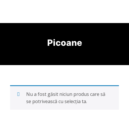
Acasă
Despre noi
Categorii
Utilaje și ehipamente
Utilaje terasiere
Excavatoare
Picoane
Excavatoare pe șenile
Excavatoare pe pneuri
Încărcătoare frontale
Încărcătoare frontale pe pneuri
Încărcătoare frontale pe șenile
Buldoexcavatoare
Buldozere
Nu a fost găsit niciun produs care să
Buldozere pe pneuri
se potrivească cu selecția ta.
Buldozere pe șenile
Autogredere
Compactoare
Sisteme de ridicat