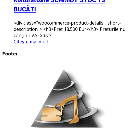
Măturătoare SCHMIDT STOC 13
BUCĂTI
<div class="woocommerce-product-details__short-
description"> <h3>Preț 18.500 Eur</h3> Prețurile nu
conțin TVA </div>
Citește mai mult
Footer