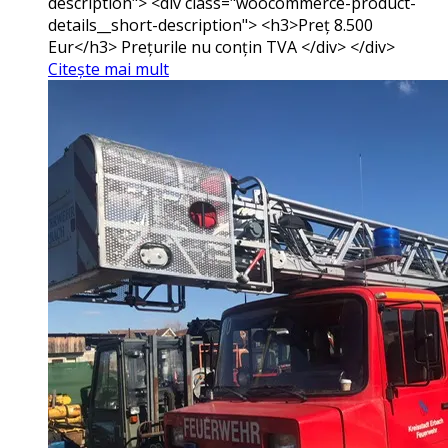
description"> <div class="woocommerce-product-
details__short-description"> <h3>Preț 8.500
Eur</h3> Prețurile nu conțin TVA </div> </div>
Citește mai mult