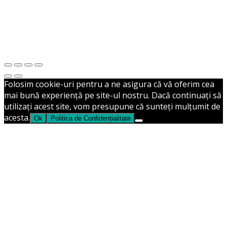
Fără categorie
Nou în stoc
Contact
Folosim cookie-uri pentru a ne asigura că vă oferim cea
mai bună experiență pe site-ul nostru. Dacă continuați să
utilizați acest site, vom presupune că sunteți mulțumit de
acesta.
Ok
Politica de Confidențialitate