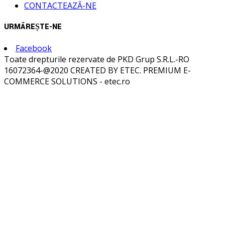
CONTACTEAZĂ-NE
URMĂREȘTE-NE
Facebook
Toate drepturile rezervate de PKD Grup S.R.L.-RO
16072364-@2020 CREATED BY ETEC. PREMIUM E-
COMMERCE SOLUTIONS - etec.ro
Acasă
Despre noi
Categorii
Utilaje și ehipamente
Utilaje terasiere
Excavatoare
Excavatoare pe șenile
Excavatoare pe pneuri
Încărcătoare frontale
Încărcătoare frontale pe pneuri
Încărcătoare frontale pe șenile