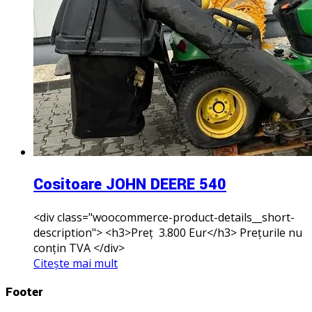
Cositoare JOHN DEERE 540
<div class="woocommerce-product-details__short-
description"> <h3>Preț 3.800 Eur</h3> Prețurile nu
conțin TVA </div>
Citește mai mult
Footer